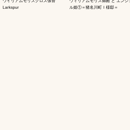
ウイリアムモリスクロス張替
ウィリアムモリス御殿 と エンジ
Larkspur
ル姫①＝猪名川町Ｉ様邸＝