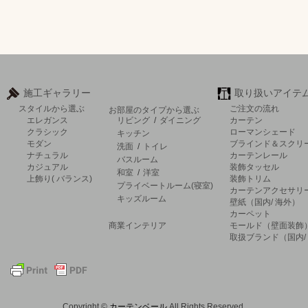
施工ギャラリー
取り扱いアイテ
スタイルから選ぶ
ご注文の流れ
お部屋のタイプから選ぶ
エレガンス
リビング
/
ダイニング
カーテン
クラシック
ローマンシェード
キッチン
モダン
ブラインド＆スクリ
洗面
/
トイレ
ナチュラル
カーテンレール
バスルーム
カジュアル
装飾タッセル
和室
/
洋室
上飾り( バランス)
装飾トリム
プライベートルーム(寝室)
カーテンアクセサリ
キッズルーム
壁紙（国内/ 海外）
カーペット
商業インテリア
モールド（壁面装飾
取扱ブランド（国内/
Copyright ©
カーテンベール
All Rights Reserved.