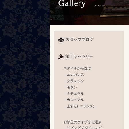
Gallery
施工ギャラリー
スタッフブログ
施工ギャラリー
スタイルから選ぶ
エレガンス
クラシック
モダン
ナチュラル
カジュアル
上飾り( バランス)
お部屋のタイプから選ぶ
リビング
/
ダイニング