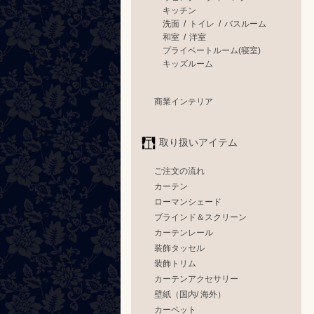
キッチン
洗面
/
トイレ
/
バスルーム
和室
/
洋室
プライベートルーム(寝室)
キッズルーム
商業インテリア
取り扱いアイテム
ご注文の流れ
カーテン
ローマンシェード
ブラインド＆スクリーン
カーテンレール
装飾タッセル
装飾トリム
カーテンアクセサリー
壁紙（国内/ 海外）
カーペット