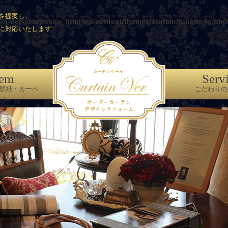
を提案し、
ain-ver.com/public_html/wp-content/themes/curtain/functions.php
に対応いたします
tem
Serv
壁紙・カーペ
こだわりの
ット