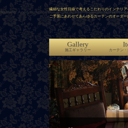
繊細な女性目線で考えるこだわりのインテリア
Warning
: A non-numeric value encountered in
/home/curtainver/curt
ご予算にあわせてあらゆるカーテンのオーダー
Gallery
I
施工ギャラリー
カーテン・