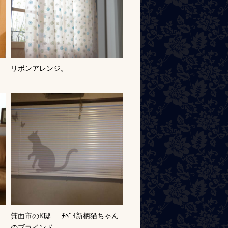
ス
リボンアレンジ。
箕面市のK邸 ﾆﾁﾍﾞｲ新柄猫ちゃん
のブラインド