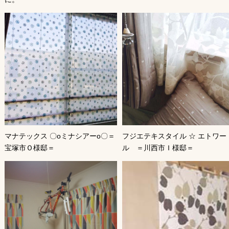
マナテックス 〇оミナシアーо〇＝
フジエテキスタイル ☆ エトワー
宝塚市Ｏ様邸＝
ル ＝川西市Ｉ様邸＝