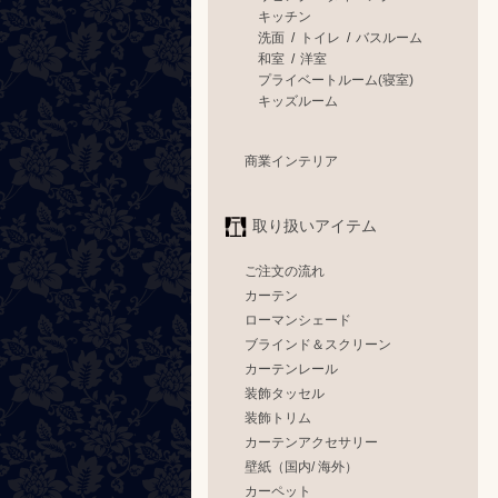
キッチン
洗面
/
トイレ
/
バスルーム
和室
/
洋室
プライベートルーム(寝室)
キッズルーム
商業インテリア
取り扱いアイテム
ご注文の流れ
カーテン
ローマンシェード
ブラインド＆スクリーン
カーテンレール
装飾タッセル
装飾トリム
カーテンアクセサリー
壁紙（国内/ 海外）
カーペット