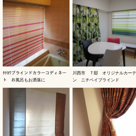
ﾀﾁｶﾜブラインドカラーコディネー
川西市 Ｔ邸 オリジナルカー
ト お風呂もお洒落に
ン ニチベイブラインド