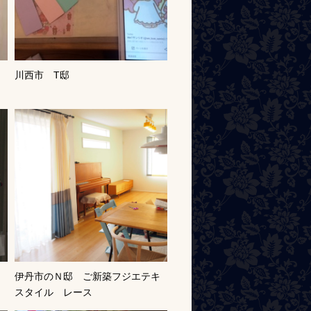
ド
川西市 T邸
伊丹市のＮ邸 ご新築フジエテキ
スタイル レース