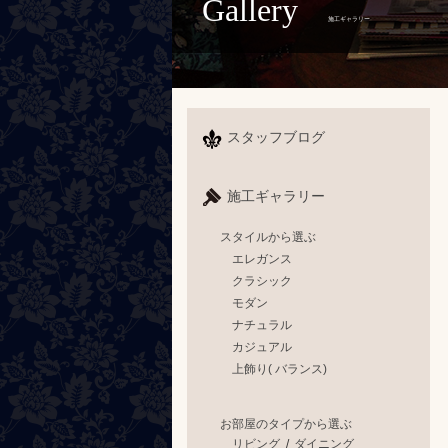
Gallery
施工ギャラリー
スタッフブログ
施工ギャラリー
スタイルから選ぶ
エレガンス
クラシック
モダン
ナチュラル
カジュアル
上飾り( バランス)
お部屋のタイプから選ぶ
リビング
/
ダイニング