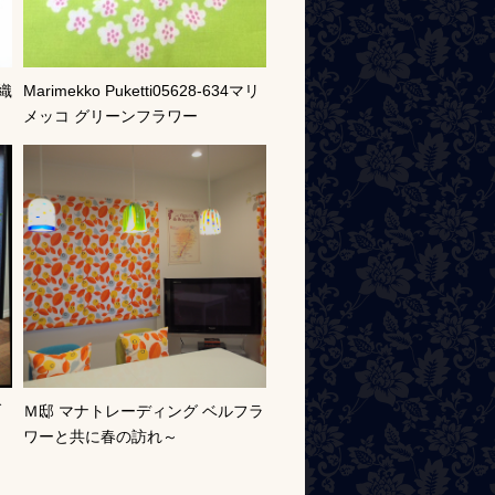
織
Marimekko Puketti05628-634マリ
メッコ グリーンフラワー
ブ
Ｍ邸 マナトレーディング ベルフラ
ワーと共に春の訪れ～