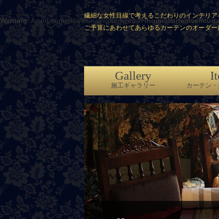
繊細な女性目線で考えるこだわりのインテリア
Warning
: A non-numeric value encountered in
/home/curtainver/curt
ご予算にあわせてあらゆるカーテンのオーダー
Gallery
I
施工ギャラリー
カーテン・