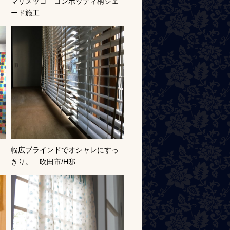
ナ
マリメッコ コンポッティ柄シェ
ード施工
幅広ブラインドでオシャレにすっ
きり。 吹田市/H邸