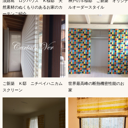
淡路島 ログハウス Ｋ様邸 天
神戸のＳ様邸 ご新築 オリジ
然素材のぬくもりのあるお家のカ
ルオーダースタイル
ーテンご紹介
ご新築 Ｋ邸 ニチベイハニカム
世界最高峰の断熱機密性能のお
スクリーン
家