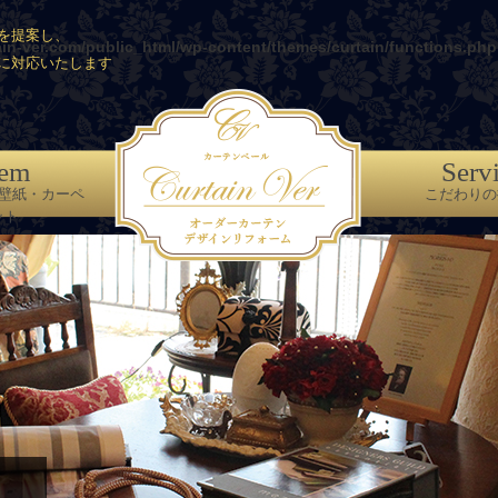
を提案し、
ain-ver.com/public_html/wp-content/themes/curtain/functions.php
に対応いたします
tem
Serv
壁紙・カーペ
こだわりの
ット