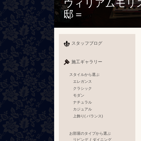
ウィリアムモリス
邸＝
スタッフブログ
施工ギャラリー
スタイルから選ぶ
エレガンス
クラシック
モダン
ナチュラル
カジュアル
上飾り( バランス)
お部屋のタイプから選ぶ
リビング
/
ダイニング