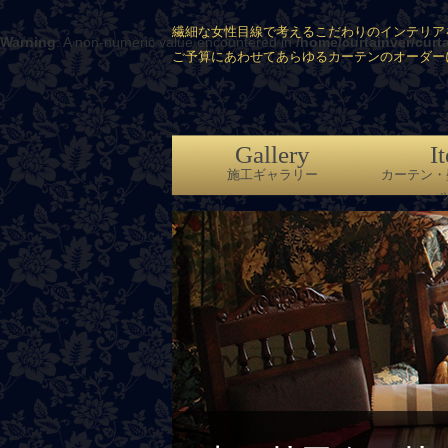
繊細な女性目線で考えるこだわりのインテリア
Warning
: A non-numeric value encountered in
/home/curtainver/curt
ご予算にあわせてあらゆるカーテンのオーダー
Gallery
I
施工ギャラリー
カーテン・