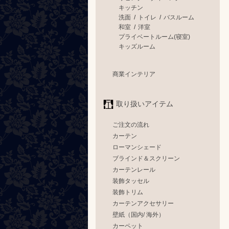
キッチン
洗面
/
トイレ
/
バスルーム
和室
/
洋室
プライベートルーム(寝室)
キッズルーム
商業インテリア
取り扱いアイテム
ご注文の流れ
カーテン
ローマンシェード
ブラインド＆スクリーン
カーテンレール
装飾タッセル
装飾トリム
カーテンアクセサリー
壁紙（国内/ 海外）
カーペット