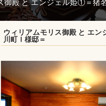
御殿 と エンジェル姫①＝猪
ウィリアムモリス御殿 と エン
川町Ｉ様邸＝