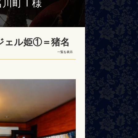
名川町Ｉ様
ジェル姫①＝猪名
一覧を表示