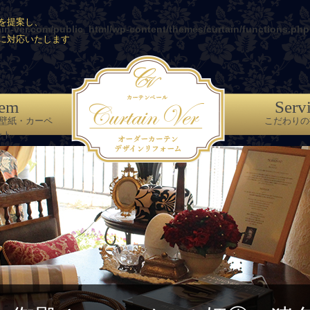
を提案し、
ain-ver.com/public_html/wp-content/themes/curtain/functions.php
に対応いたします
tem
Serv
壁紙・カーペ
こだわりの
ット