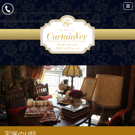
Warning
: A non-numeric value encountered in
/home/curtainver/curtain-ver.com/public_html/wp-
content/themes/curtain/functions.php
on line
86
宝塚のU邸