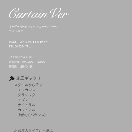
オーダーカーテンサロン カーテンベール
〒541-0052
大阪市中央区安土町1丁目4番7号
TEL:06-6264-7711
FAX:06-6264-7712
営業時間：AM10:00～PM6:00
日曜日・祝日定休日
施工ギャラリー
スタイルから選ぶ
エレガンス
クラシック
モダン
ナチュラル
カジュアル
上飾り( バランス)
お部屋のタイプから選ぶ