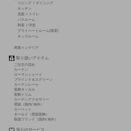
リビング
/
ダイニング
キッチン
洗面
/
トイレ
バスルーム
和室
/
洋室
プライベートルーム(寝室)
キッズルーム
商業インテリア
取り扱いアイテム
ご注文の流れ
カーテン
ローマンシェード
ブラインド＆スクリーン
カーテンレール
装飾タッセル
装飾トリム
カーテンアクセサリー
壁紙（国内/ 海外）
カーペット
モールド（壁面装飾）
取扱ブランド（国内/ 海外）
安心のサービス