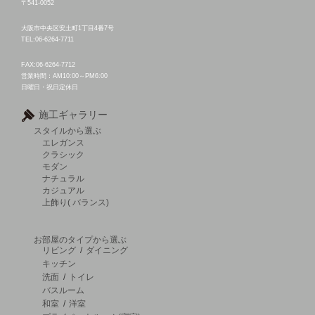
〒541-0052
大阪市中央区安土町1丁目4番7号
TEL:06-6264-7711
FAX:06-6264-7712
営業時間：AM10:00～PM6:00
日曜日・祝日定休日
施工ギャラリー
スタイルから選ぶ
エレガンス
クラシック
モダン
ナチュラル
カジュアル
上飾り( バランス)
お部屋のタイプから選ぶ
リビング
/
ダイニング
キッチン
洗面
/
トイレ
バスルーム
和室
/
洋室