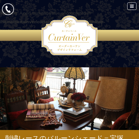
Warning
: A non-numeric value encountered in
/home/curtainver/curtain-ver.com/public_html/wp-
content/themes/curtain/functions.php
on line
86
刺繍レースのバルーンシェード＝宝塚