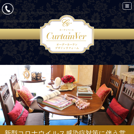
Warning
: A non-numeric value encountered in
/home/curtainver/curtain-ver.com/public_html/wp-
content/themes/curtain/functions.php
on line
86
新型コロナウイルス感染症対策に伴う営