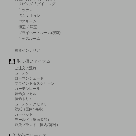
リビング
/
ダイニング
キッチン
洗面
/
トイレ
バスルーム
和室
/
洋室
プライベートルーム(寝室)
キッズルーム
商業インテリア
取り扱いアイテム
ご注文の流れ
カーテン
ローマンシェード
ブラインド＆スクリーン
カーテンレール
装飾タッセル
装飾トリム
カーテンアクセサリー
壁紙（国内/ 海外）
カーペット
モールド（壁面装飾）
取扱ブランド（国内/ 海外）
安心のサービス