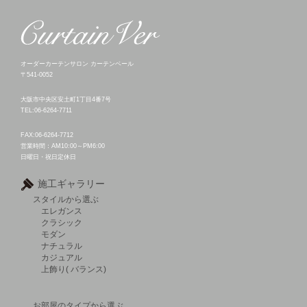
オーダーカーテンサロン カーテンベール
〒541-0052
大阪市中央区安土町1丁目4番7号
TEL:06-6264-7711
FAX:06-6264-7712
営業時間：AM10:00～PM6:00
日曜日・祝日定休日
施工ギャラリー
スタイルから選ぶ
エレガンス
クラシック
モダン
ナチュラル
カジュアル
上飾り( バランス)
お部屋のタイプから選ぶ