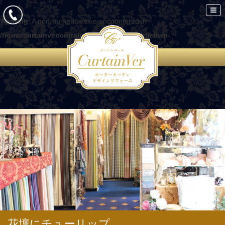
Warning
: A non-numeric value encountered in
/home/curtainver/curtain-ver.com/public_html/wp-
content/themes/curtain/functions.php
on line
86
花壇にチューリップ