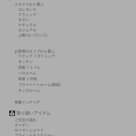
スタイルから選ぶ
エレガンス
クラシック
モダン
ナチュラル
カジュアル
上飾り( バランス)
お部屋のタイプから選ぶ
リビング
/
ダイニング
キッチン
洗面
/
トイレ
バスルーム
和室
/
洋室
プライベートルーム(寝室)
キッズルーム
商業インテリア
取り扱いアイテム
ご注文の流れ
カーテン
ローマンシェード
ブラインド＆スクリーン