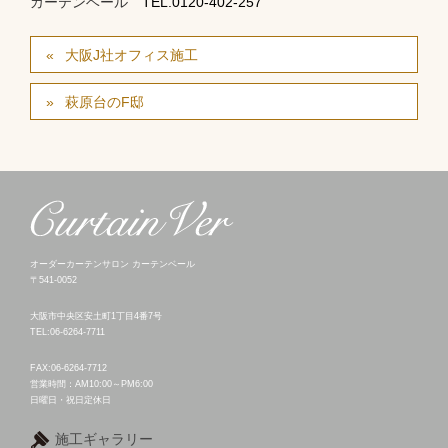
カーテンベール
TEL.0120-402-257
大阪J社オフィス施工
萩原台のF邸
オーダーカーテンサロン カーテンベール
〒541-0052
大阪市中央区安土町1丁目4番7号
TEL:06-6264-7711
FAX:06-6264-7712
営業時間：AM10:00～PM6:00
日曜日・祝日定休日
施工ギャラリー