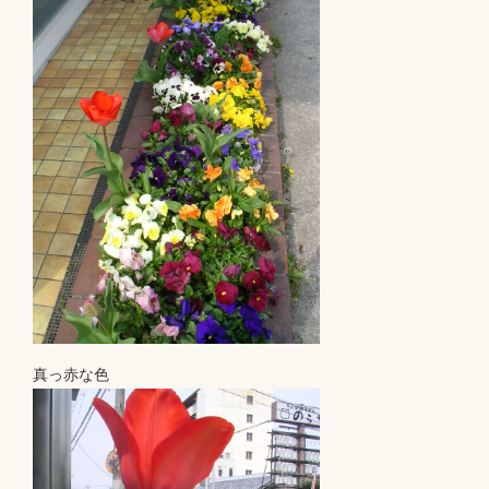
真っ赤な色