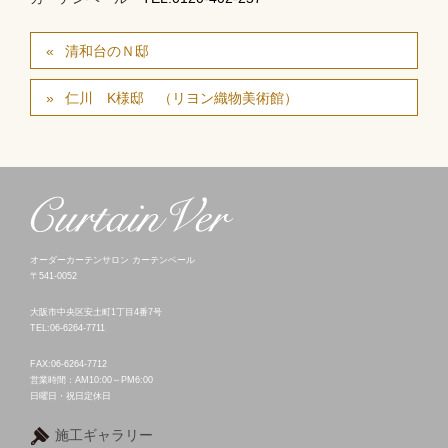
清和台のＮ邸
仁川 K様邸 （リヨン織物美術館）
オーダーカーテンサロン カーテンベール
〒541-0052
大阪市中央区安土町1丁目4番7号
TEL:06-6264-7711
FAX:06-6264-7712
営業時間：AM10:00～PM6:00
日曜日・祝日定休日
施工ギャラリー