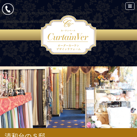
Warning
: A non-numeric value encountered in
/home/curtainver/curtain-ver.com/public_html/wp-
content/themes/curtain/functions.php
on line
86
清和台のＳ邸