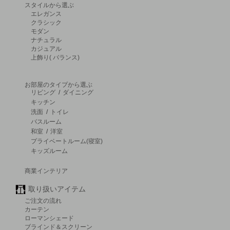
スタイルから選ぶ
エレガンス
クラシック
モダン
ナチュラル
カジュアル
上飾り( バランス)
お部屋のタイプから選ぶ
リビング
/
ダイニング
キッチン
洗面
/
トイレ
バスルーム
和室
/
洋室
プライベートルーム(寝室)
キッズルーム
商業インテリア
取り扱いアイテム
ご注文の流れ
カーテン
ローマンシェード
ブラインド＆スクリーン