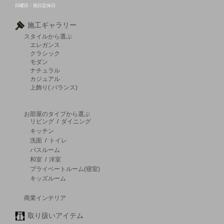
日曜日・祝日定休日
施工ギャラリー
スタイルから選ぶ
エレガンス
クラシック
モダン
ナチュラル
カジュアル
上飾り( バランス)
お部屋のタイプから選ぶ
リビング
/
ダイニング
キッチン
洗面
/
トイレ
バスルーム
和室
/
洋室
プライベートルーム(寝室)
キッズルーム
商業インテリア
取り扱いアイテム