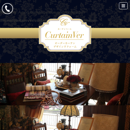
Warning
: A non-numeric value encountered in
/home/curtainver/curtain-ver.com/public_html/wp-
content/themes/curtain/functions.php
on line
86