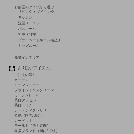
お部屋のタイプから選ぶ
リビング
/
ダイニング
キッチン
洗面
/
トイレ
バスルーム
和室
/
洋室
プライベートルーム(寝室)
キッズルーム
商業インテリア
取り扱いアイテム
ご注文の流れ
カーテン
ローマンシェード
ブラインド＆スクリーン
カーテンレール
装飾タッセル
装飾トリム
カーテンアクセサリー
壁紙（国内/ 海外）
カーペット
モールド（壁面装飾）
取扱ブランド（国内/ 海外）