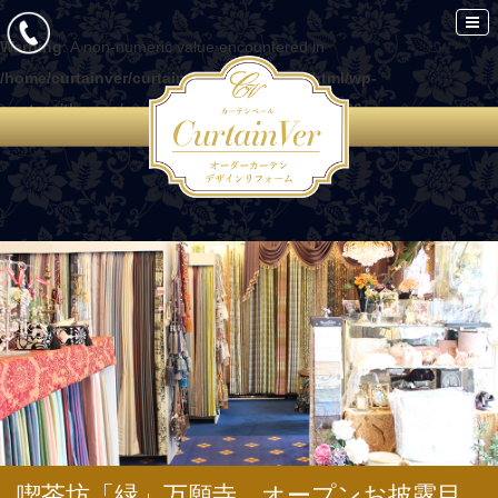
Warning
: A non-numeric value encountered in
/home/curtainver/curtain-ver.com/public_html/wp-
content/themes/curtain/functions.php
on line
86
喫茶坊「緑」万願寺 オープンお披露目