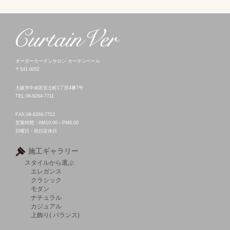
オーダーカーテンサロン カーテンベール
〒541-0052
大阪市中央区安土町1丁目4番7号
TEL:06-6264-7711
FAX:06-6264-7712
営業時間：AM10:00～PM6:00
日曜日・祝日定休日
施工ギャラリー
スタイルから選ぶ
エレガンス
クラシック
モダン
ナチュラル
カジュアル
上飾り( バランス)