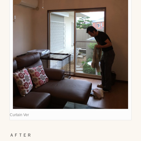
Curtain Ver
ＡＦＴＥＲ