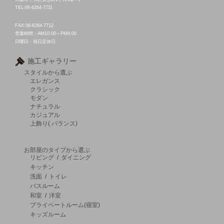
TEL:06-6264-7711
FAX:06-6264-7712
営業時間：AM10:00～PM6:00
日曜日・祝日定休日
施工ギャラリー
スタイルから選ぶ
エレガンス
クラシック
モダン
ナチュラル
カジュアル
上飾り( バランス)
お部屋のタイプから選ぶ
リビング
/
ダイニング
キッチン
洗面
/
トイレ
バスルーム
和室
/
洋室
プライベートルーム(寝室)
キッズルーム