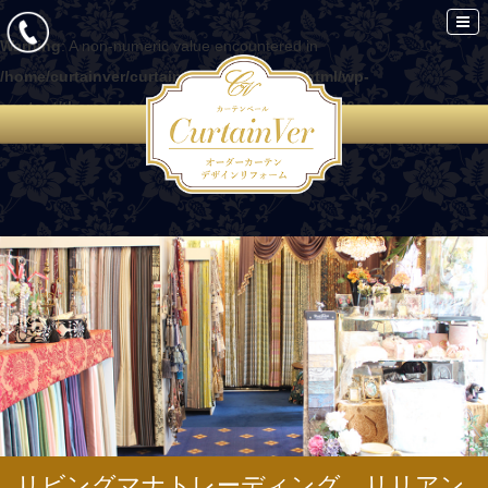
Warning
: A non-numeric value encountered in
/home/curtainver/curtain-ver.com/public_html/wp-
content/themes/curtain/functions.php
on line
86
リビングマナトレーディング リリアン