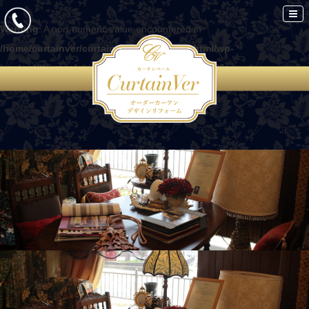
Warning
: A non-numeric value encountered in
/home/curtainver/curtain-ver.com/public_html/wp-
content/themes/curtain/functions.php
on line
86