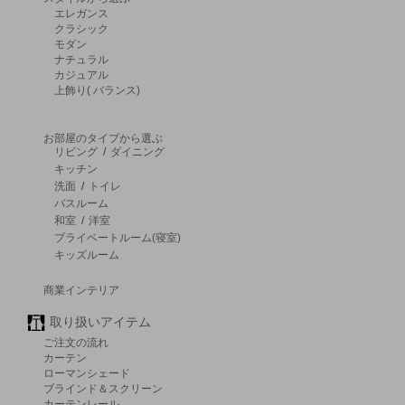
エレガンス
クラシック
モダン
ナチュラル
カジュアル
上飾り( バランス)
お部屋のタイプから選ぶ
リビング
/
ダイニング
キッチン
洗面
/
トイレ
バスルーム
和室
/
洋室
プライベートルーム(寝室)
キッズルーム
商業インテリア
取り扱いアイテム
ご注文の流れ
カーテン
ローマンシェード
ブラインド＆スクリーン
カーテンレール