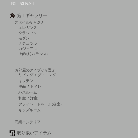
日曜日・祝日定休日
施工ギャラリー
スタイルから選ぶ
エレガンス
クラシック
モダン
ナチュラル
カジュアル
上飾り( バランス)
お部屋のタイプから選ぶ
リビング
/
ダイニング
キッチン
洗面
/
トイレ
バスルーム
和室
/
洋室
プライベートルーム(寝室)
キッズルーム
商業インテリア
取り扱いアイテム