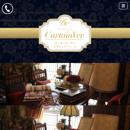
Warning
: A non-numeric value encountered in
/home/curtainver/curtain-ver.com/public_html/wp-
content/themes/curtain/functions.php
on line
86