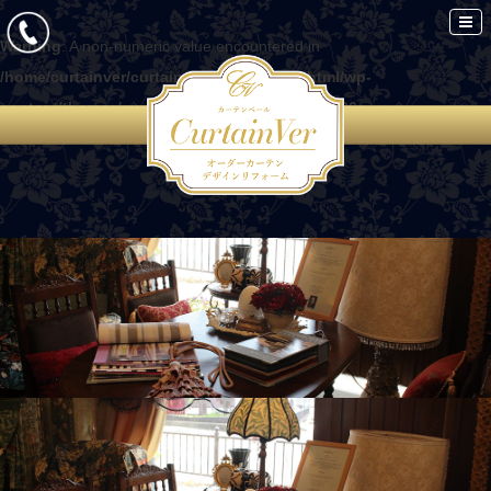
Warning
: A non-numeric value encountered in
/home/curtainver/curtain-ver.com/public_html/wp-
content/themes/curtain/functions.php
on line
86