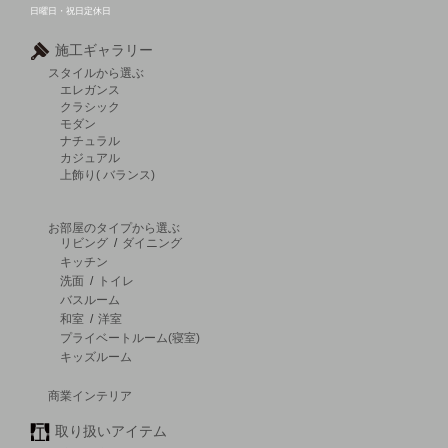
日曜日・祝日定休日
施工ギャラリー
スタイルから選ぶ
エレガンス
クラシック
モダン
ナチュラル
カジュアル
上飾り( バランス)
お部屋のタイプから選ぶ
リビング
/
ダイニング
キッチン
洗面
/
トイレ
バスルーム
和室
/
洋室
プライベートルーム(寝室)
キッズルーム
商業インテリア
取り扱いアイテム