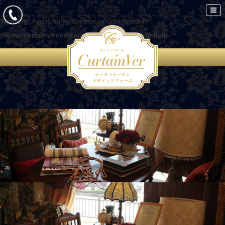
Warning
: A non-numeric value encountered in
/home/curtainver/curtain-ver.com/public_html/wp-
content/themes/curtain/functions.php
on line
86