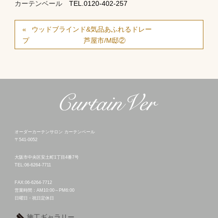
カーテンベール
TEL.0120-402-257
ウッドブラインド&気品あふれるドレー
プ 芦屋市/M邸②
オーダーカーテンサロン カーテンベール
〒541-0052
大阪市中央区安土町1丁目4番7号
TEL:06-6264-7711
FAX:06-6264-7712
営業時間：AM10:00～PM6:00
日曜日・祝日定休日
施工ギャラリー