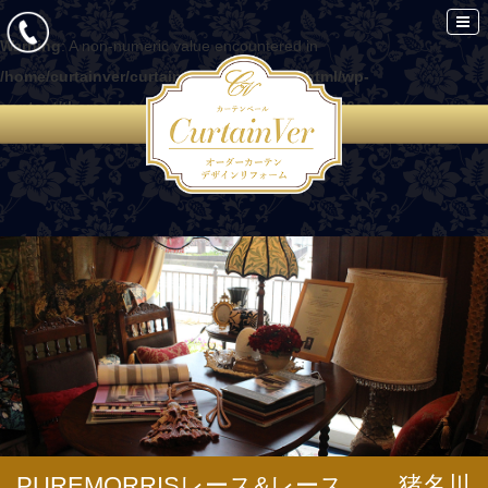
Warning
: A non-numeric value encountered in
/home/curtainver/curtain-ver.com/public_html/wp-
content/themes/curtain/functions.php
on line
86
PUREMORRISレース&レース 猪名川