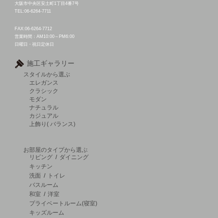
大阪市中央区安土町1丁目4番7号
TEL:06-6264-7711
FAX:06-6264-7712
営業時間：AM10:00～PM6:00
日曜日・祝日定休日
施工ギャラリー
スタイルから選ぶ
エレガンス
クラシック
モダン
ナチュラル
カジュアル
上飾り( バランス)
お部屋のタイプから選ぶ
リビング
/
ダイニング
キッチン
洗面
/
トイレ
バスルーム
和室
/
洋室
プライベートルーム(寝室)
キッズルーム