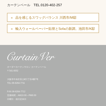
カーテンベール
TEL.0120-402-257
品を感じるスワッグバランス 川西市/M邸
輸入ウォールペーパー貼替とSofaの新調。池田市/K邸
オーダーカーテンサロン カーテンベール
〒541-0052
大阪市中央区安土町1丁目4番7号
TEL:06-6264-7711
FAX:06-6264-7712
営業時間：AM10:00～PM6:00
日曜日・祝日定休日