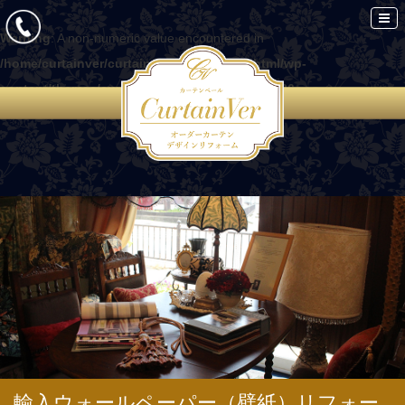
Warning
: A non-numeric value encountered in
/home/curtainver/curtain-ver.com/public_html/wp-
content/themes/curtain/functions.php
on line
86
輸入ウォールペーパー（壁紙）リフォー