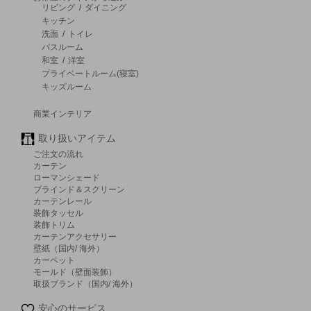
リビング
/
ダイニング
キッチン
洗面
/
トイレ
バスルーム
和室
/
洋室
プライベートルーム(寝室)
キッズルーム
商業インテリア
取り扱いアイテム
ご注文の流れ
カーテン
ローマンシェード
ブラインド＆スクリーン
カーテンレール
装飾タッセル
装飾トリム
カーテンアクセサリー
壁紙（国内/ 海外）
カーペット
モールド（壁面装飾）
取扱ブランド（国内/ 海外）
安心のサービス