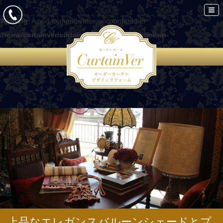
Warning
: A non-numeric value encountered in
/home/curtainver/curtain-ver.com/public_html/wp-
content/themes/curtain/functions.php
on line
86
上品なエレガンスバルーンシェードとプ