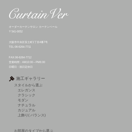
オーダーカーテンサロン カーテンベール
〒541-0052
大阪市中央区安土町1丁目4番7号
TEL:06-6264-7711
FAX:06-6264-7712
営業時間：AM10:00～PM6:00
日曜日・祝日定休日
施工ギャラリー
スタイルから選ぶ
エレガンス
クラシック
モダン
ナチュラル
カジュアル
上飾り( バランス)
お部屋のタイプから選ぶ