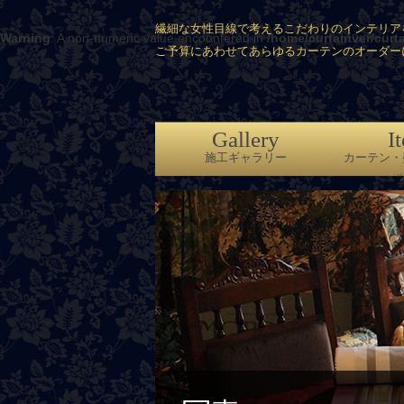
繊細な女性目線で考えるこだわりのインテリア
Warning
: A non-numeric value encountered in
/home/curtainver/curt
ご予算にあわせてあらゆるカーテンのオーダー
Gallery
I
施工ギャラリー
カーテン・