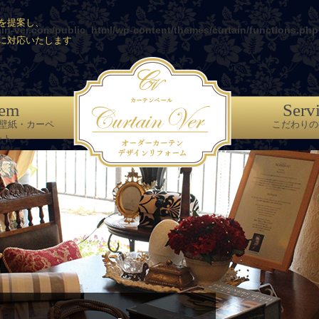
を提案し、
ain-ver.com/public_html/wp-content/themes/curtain/functions.php
に対応いたします
tem
Serv
壁紙・カーペ
こだわりの
ット