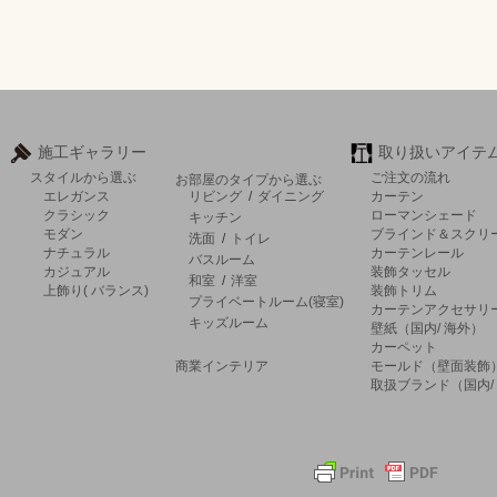
施工ギャラリー
取り扱いアイテ
スタイルから選ぶ
ご注文の流れ
お部屋のタイプから選ぶ
エレガンス
リビング
/
ダイニング
カーテン
クラシック
ローマンシェード
キッチン
モダン
ブラインド＆スクリ
洗面
/
トイレ
ナチュラル
カーテンレール
バスルーム
カジュアル
装飾タッセル
和室
/
洋室
上飾り( バランス)
装飾トリム
プライベートルーム(寝室)
カーテンアクセサリ
キッズルーム
壁紙（国内/ 海外）
カーペット
商業インテリア
モールド（壁面装飾
取扱ブランド（国内/