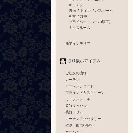
キッチン
洗面
/
トイレ
/
バスルーム
和室
/
洋室
プライベートルーム(寝室)
キッズルーム
商業インテリア
取り扱いアイテム
ご注文の流れ
カーテン
ローマンシェード
ブラインド＆スクリーン
カーテンレール
装飾タッセル
装飾トリム
カーテンアクセサリー
壁紙（国内/ 海外）
カーペット