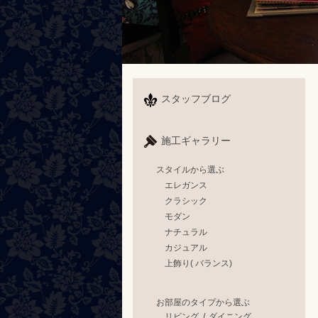
スタッフブログ
施工ギャラリー
スタイルから選ぶ
エレガンス
クラシック
モダン
ナチュラル
カジュアル
上飾り( バランス)
お部屋のタイプから選ぶ
リビング
/
ダイニング