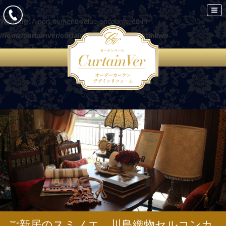
Warning
: A non-numeric value encountered in
/home/curtainver/curtain-ver.com/public_html/wp-
content/themes/curtain/functions.php
on line
86
ご新居のスミノエ、川島織物セルコンカ