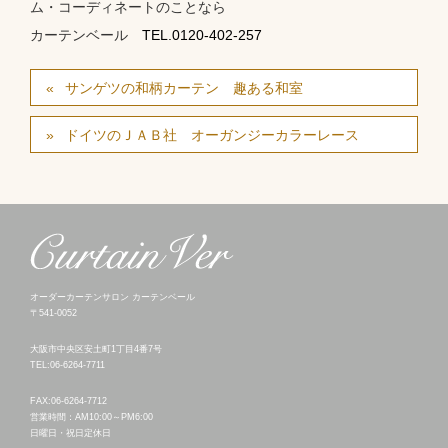
ム・コーディネートのことなら
カーテンベール
TEL.0120-402-257
サンゲツの和柄カーテン 趣ある和室
ドイツのＪＡＢ社 オーガンジーカラーレース
オーダーカーテンサロン カーテンベール
〒541-0052
大阪市中央区安土町1丁目4番7号
TEL:06-6264-7711
FAX:06-6264-7712
営業時間：AM10:00～PM6:00
日曜日・祝日定休日