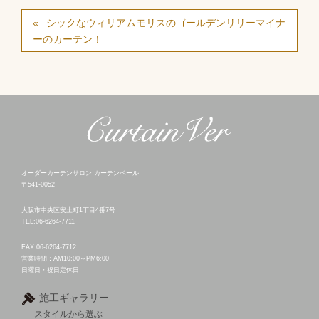
シックなウィリアムモリスのゴールデンリリーマイナ
ーのカーテン！
オーダーカーテンサロン カーテンベール
〒541-0052
大阪市中央区安土町1丁目4番7号
TEL:06-6264-7711
FAX:06-6264-7712
営業時間：AM10:00～PM6:00
日曜日・祝日定休日
施工ギャラリー
スタイルから選ぶ