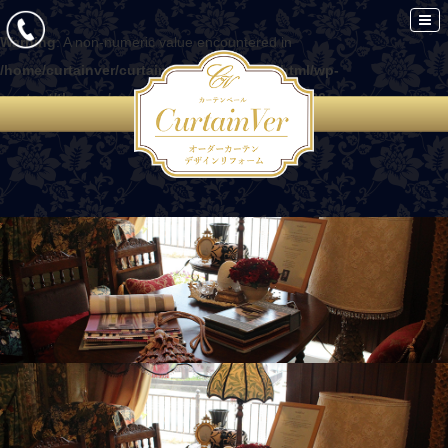
Warning
: A non-numeric value encountered in
/home/curtainver/curtain-ver.com/public_html/wp-
content/themes/curtain/functions.php
on line
86