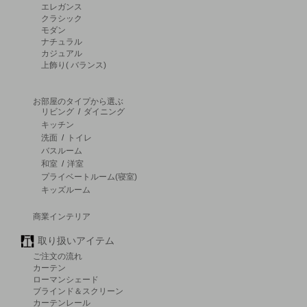
エレガンス
クラシック
モダン
ナチュラル
カジュアル
上飾り( バランス)
お部屋のタイプから選ぶ
リビング
/
ダイニング
キッチン
洗面
/
トイレ
バスルーム
和室
/
洋室
プライベートルーム(寝室)
キッズルーム
商業インテリア
取り扱いアイテム
ご注文の流れ
カーテン
ローマンシェード
ブラインド＆スクリーン
カーテンレール