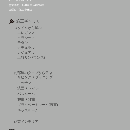
FAX:06-6264-7712
営業時間：AM10:00～PM6:00
日曜日・祝日定休日
施工ギャラリー
スタイルから選ぶ
エレガンス
クラシック
モダン
ナチュラル
カジュアル
上飾り( バランス)
お部屋のタイプから選ぶ
リビング
/
ダイニング
キッチン
洗面
/
トイレ
バスルーム
和室
/
洋室
プライベートルーム(寝室)
キッズルーム
商業インテリア