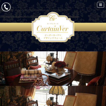
Warning
: A non-numeric value encountered in
/home/curtainver/curtain-ver.com/public_html/wp-
content/themes/curtain/functions.php
on line
86