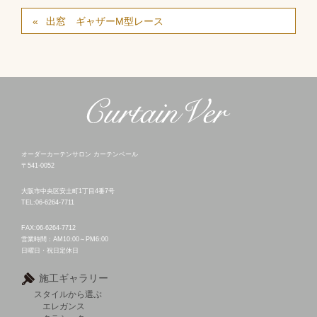
出窓 ギャザーM型レース
オーダーカーテンサロン カーテンベール
〒541-0052
大阪市中央区安土町1丁目4番7号
TEL:06-6264-7711
FAX:06-6264-7712
営業時間：AM10:00～PM6:00
日曜日・祝日定休日
施工ギャラリー
スタイルから選ぶ
エレガンス