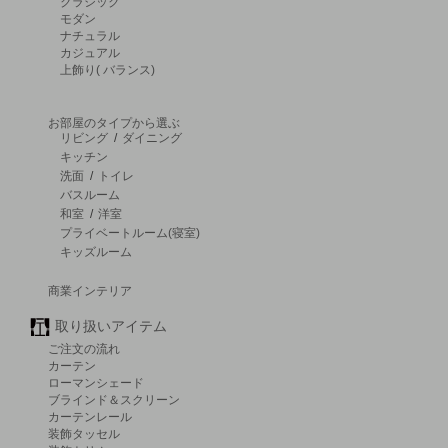
クラシック
モダン
ナチュラル
カジュアル
上飾り( バランス)
お部屋のタイプから選ぶ
リビング
/
ダイニング
キッチン
洗面
/
トイレ
バスルーム
和室
/
洋室
プライベートルーム(寝室)
キッズルーム
商業インテリア
取り扱いアイテム
ご注文の流れ
カーテン
ローマンシェード
ブラインド＆スクリーン
カーテンレール
装飾タッセル