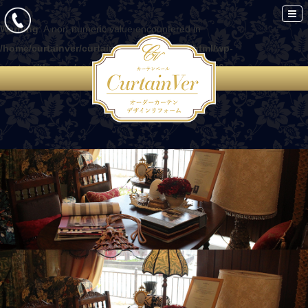
Warning
: A non-numeric value encountered in
/home/curtainver/curtain-ver.com/public_html/wp-
content/themes/curtain/functions.php
on line
86