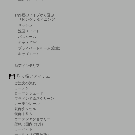
お部屋のタイプから選ぶ
リビング
/
ダイニング
キッチン
洗面
/
トイレ
バスルーム
和室
/
洋室
プライベートルーム(寝室)
キッズルーム
商業インテリア
取り扱いアイテム
ご注文の流れ
カーテン
ローマンシェード
ブラインド＆スクリーン
カーテンレール
装飾タッセル
装飾トリム
カーテンアクセサリー
壁紙（国内/ 海外）
カーペット
モールド（壁面装飾）