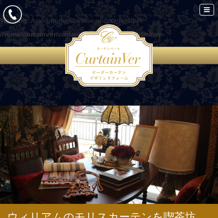
Warning
: A non-numeric value encountered in
/home/curtainver/curtain-ver.com/public_html/wp-
content/themes/curtain/functions.php
on line
86
ウィリアムのモリスカーテンを喫茶坊