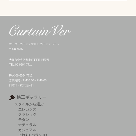
オーダーカーテンサロン カーテンベール
〒541-0052
大阪市中央区安土町1丁目4番7号
TEL:06-6264-7711
FAX:06-6264-7712
営業時間：AM10:00～PM6:00
日曜日・祝日定休日
施工ギャラリー
スタイルから選ぶ
エレガンス
クラシック
モダン
ナチュラル
カジュアル
上飾り( バランス)