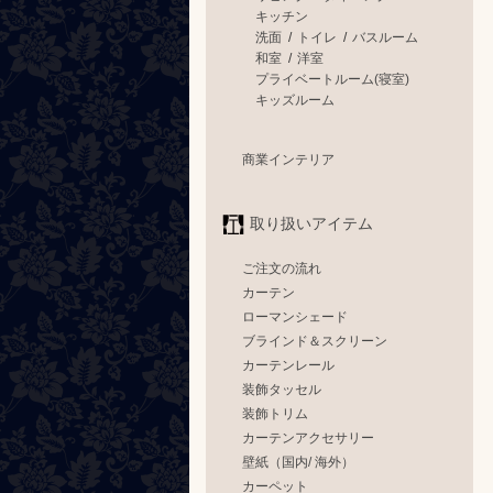
キッチン
洗面
/
トイレ
/
バスルーム
和室
/
洋室
プライベートルーム(寝室)
キッズルーム
商業インテリア
取り扱いアイテム
ご注文の流れ
カーテン
ローマンシェード
ブラインド＆スクリーン
カーテンレール
装飾タッセル
装飾トリム
カーテンアクセサリー
壁紙（国内/ 海外）
カーペット