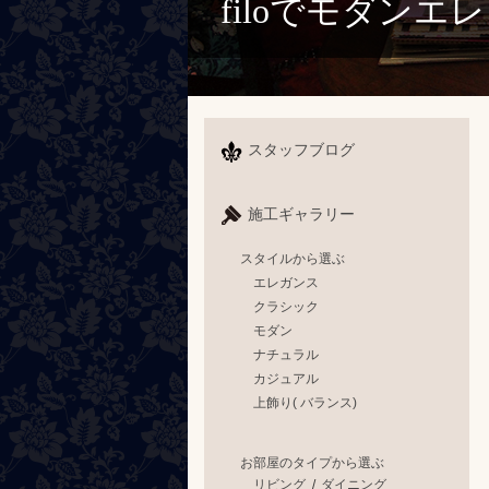
filoで
スタッフブログ
施工ギャラリー
スタイルから選ぶ
エレガンス
クラシック
モダン
ナチュラル
カジュアル
上飾り( バランス)
お部屋のタイプから選ぶ
リビング
/
ダイニング