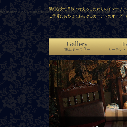
繊細な女性目線で考えるこだわりのインテリア
Warning
: A non-numeric value encountered in
/home/curtainver/curt
ご予算にあわせてあらゆるカーテンのオーダー
Gallery
I
施工ギャラリー
カーテン・