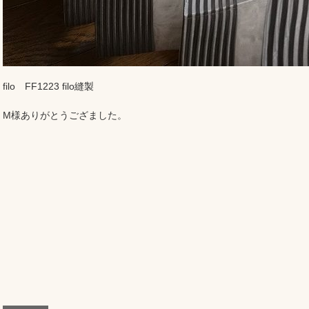
filo FF1223 filo縫製
M様ありがとうござました。