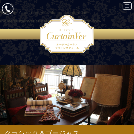
Warning
: A non-numeric value encountered in
/home/curtainver/curtain-ver.com/public_html/wp-
content/themes/curtain/functions.php
on line
86
クラシック＆ゴージャス