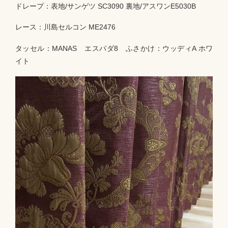
ドレープ：表地/サンゲツ SC3090 裏地/アスワンE5030B
レース：川島セルコン ME2476
タッセル：MANAS エスパダ8 ふさかけ：ウッディA ホワ
イト