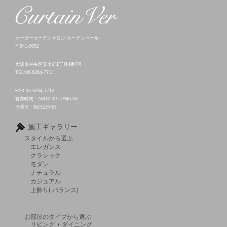
オーダーカーテンサロン カーテンベール
〒541-0052
大阪市中央区安土町1丁目4番7号
TEL:06-6264-7711
FAX:06-6264-7712
営業時間：AM10:00～PM6:00
日曜日・祝日定休日
施工ギャラリー
スタイルから選ぶ
エレガンス
クラシック
モダン
ナチュラル
カジュアル
上飾り( バランス)
お部屋のタイプから選ぶ
リビング
/
ダイニング