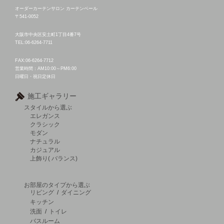
オーダーカーテンサロン カーテンベール
〒541-0052
大阪市中央区安土町1丁目4番7号
TEL:06-6264-7711
FAX:06-6264-7712
営業時間：AM10:00～PM6:00
日曜日・祝日定休日
施工ギャラリー
スタイルから選ぶ
エレガンス
クラシック
モダン
ナチュラル
カジュアル
上飾り( バランス)
お部屋のタイプから選ぶ
リビング
/
ダイニング
キッチン
洗面
/
トイレ
バスルーム