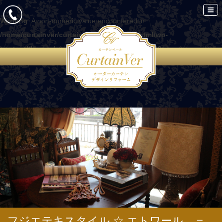
Warning
: A non-numeric value encountered in
/home/curtainver/curtain-ver.com/public_html/wp-
content/themes/curtain/functions.php
on line
86
フジエテキスタイル ☆ エトワール ＝