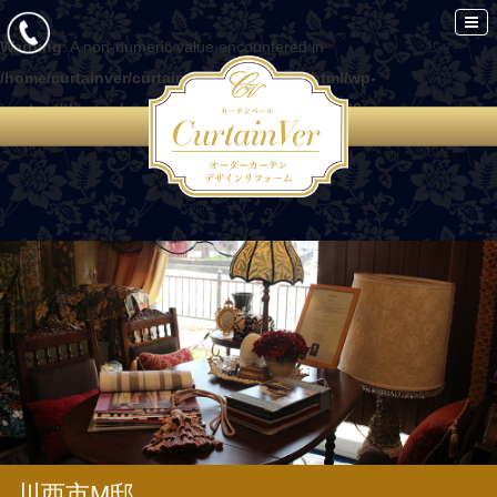
Warning
: A non-numeric value encountered in
/home/curtainver/curtain-ver.com/public_html/wp-
content/themes/curtain/functions.php
on line
86
川西市M邸