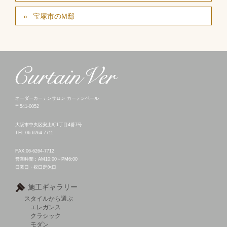
宝塚市のM邸
オーダーカーテンサロン カーテンベール
〒541-0052
大阪市中央区安土町1丁目4番7号
TEL:06-6264-7711
FAX:06-6264-7712
営業時間：AM10:00～PM6:00
日曜日・祝日定休日
施工ギャラリー
スタイルから選ぶ
エレガンス
クラシック
モダン