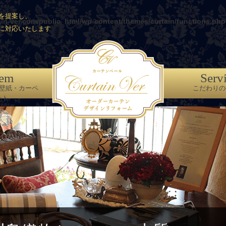
を提案し、
ain-ver.com/public_html/wp-content/themes/curtain/functions.php
に対応いたします
tem
Serv
壁紙・カーペ
こだわりの
ット