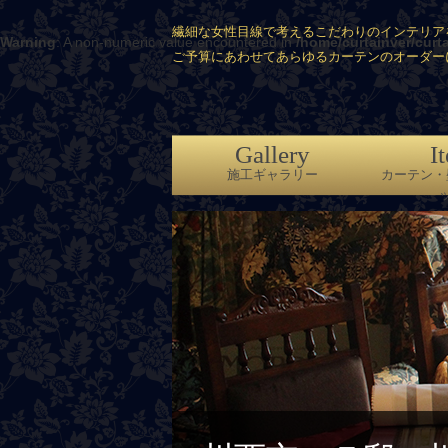
繊細な女性目線で考えるこだわりのインテリア
Warning
: A non-numeric value encountered in
/home/curtainver/curt
ご予算にあわせてあらゆるカーテンのオーダー
Gallery
I
施工ギャラリー
カーテン・