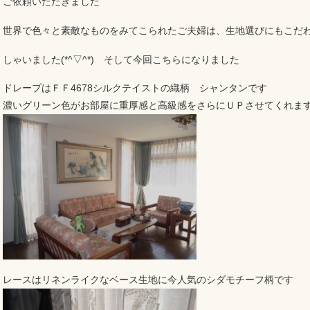
ご依頼いただきました
世界で色々と素敵なものをみてこられたご夫婦は、生地選びにもこだ
しゃいました(*^▽^*) そして今回こちらになりました
ドレープはＦＦ4678シルクテイストの織柄 シャンタンです
濃いグリーン色がお部屋に重厚感と高級感をさらにＵＰさせてくれま
レースはリネンライクなベース生地に今人気のシダモチーフ柄です