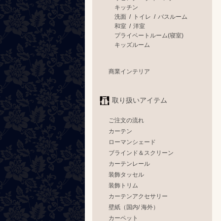
キッチン
洗面
/
トイレ
/
バスルーム
和室
/
洋室
プライベートルーム(寝室)
キッズルーム
商業インテリア
取り扱いアイテム
ご注文の流れ
カーテン
ローマンシェード
ブラインド＆スクリーン
カーテンレール
装飾タッセル
装飾トリム
カーテンアクセサリー
壁紙（国内/ 海外）
カーペット