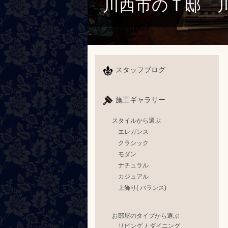
川西市のＴ邸 川
スタッフブログ
施工ギャラリー
スタイルから選ぶ
エレガンス
クラシック
モダン
ナチュラル
カジュアル
上飾り( バランス)
お部屋のタイプから選ぶ
リビング
/
ダイニング