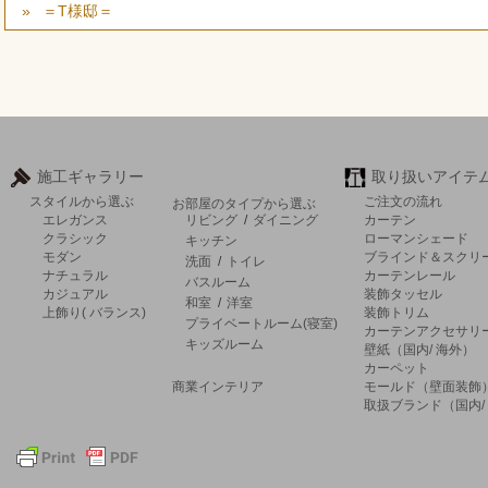
＝T様邸＝
施工ギャラリー
取り扱いアイテ
スタイルから選ぶ
ご注文の流れ
お部屋のタイプから選ぶ
エレガンス
リビング
/
ダイニング
カーテン
クラシック
ローマンシェード
キッチン
モダン
ブラインド＆スクリ
洗面
/
トイレ
ナチュラル
カーテンレール
バスルーム
カジュアル
装飾タッセル
和室
/
洋室
上飾り( バランス)
装飾トリム
プライベートルーム(寝室)
カーテンアクセサリ
キッズルーム
壁紙（国内/ 海外）
カーペット
商業インテリア
モールド（壁面装飾
取扱ブランド（国内/