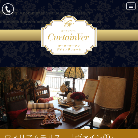
Warning
: A non-numeric value encountered in
/home/curtainver/curtain-ver.com/public_html/wp-
content/themes/curtain/functions.php
on line
86
ウィリアムモリス 「ヴァイン①」