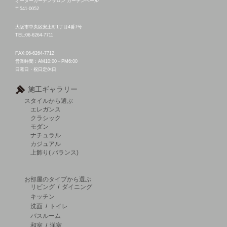
オーダーカーテンサロン カーテンベール
〒541-0052
大阪市中央区安土町1丁目4番7号
TEL:06-6264-7711
FAX:06-6264-7712
営業時間：AM10:00～PM6:00
日曜日・祝日定休日
施工ギャラリー
スタイルから選ぶ
エレガンス
クラシック
モダン
ナチュラル
カジュアル
上飾り( バランス)
お部屋のタイプから選ぶ
リビング
/
ダイニング
キッチン
洗面
/
トイレ
バスルーム
和室
/
洋室