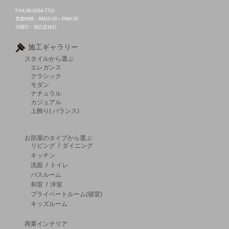
FAX:06-6264-7712
営業時間：AM10:00～PM6:00
日曜日・祝日定休日
施工ギャラリー
スタイルから選ぶ
エレガンス
クラシック
モダン
ナチュラル
カジュアル
上飾り( バランス)
お部屋のタイプから選ぶ
リビング
/
ダイニング
キッチン
洗面
/
トイレ
バスルーム
和室
/
洋室
プライベートルーム(寝室)
キッズルーム
商業インテリア