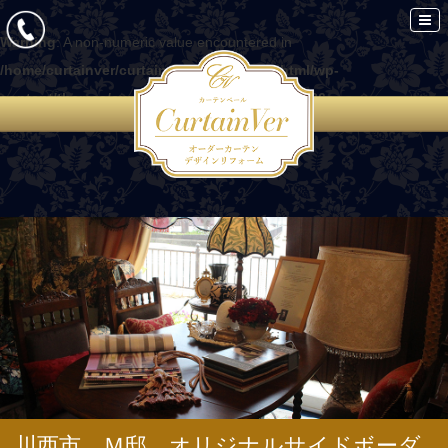
Warning
: A non-numeric value encountered in
/home/curtainver/curtain-ver.com/public_html/wp-
content/themes/curtain/functions.php
on line
86
川西市 Ｍ邸 オリジナルサイドボーダ