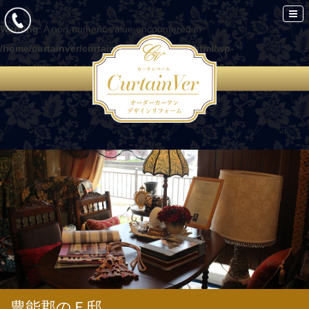
Warning
: A non-numeric value encountered in
/home/curtainver/curtain-ver.com/public_html/wp-
content/themes/curtain/functions.php
on line
86
豊能郡のＦ邸