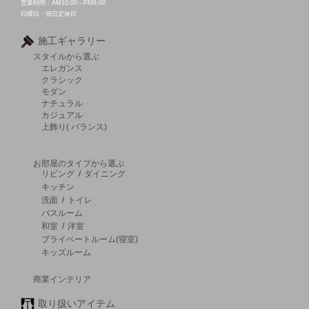
営業時間：AM10:00～PM6:00
日曜日・祝日定休日
施工ギャラリー
スタイルから選ぶ
エレガンス
クラシック
モダン
ナチュラル
カジュアル
上飾り( バランス)
お部屋のタイプから選ぶ
リビング
/
ダイニング
キッチン
洗面
/
トイレ
バスルーム
和室
/
洋室
プライベートルーム(寝室)
キッズルーム
商業インテリア
取り扱いアイテム